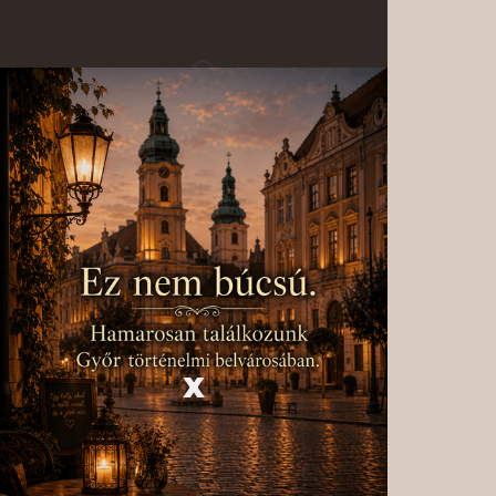
Tioman
KEZDŐLAP
RÓLUNK
ELÉRHETŐSÉG
X